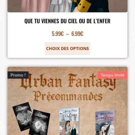
QUE TU VIENNES DU CIEL OU DE L’ENFER
5.99
€
–
6.99
€
CHOIX DES OPTIONS
Promo !
Temps limité