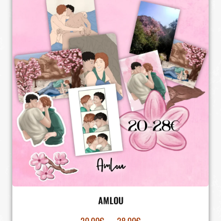
AMLOU
20.00
€
–
28.00
€