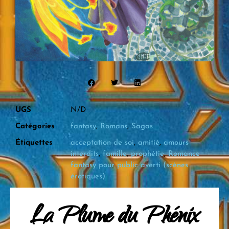
UGS
N/D
Catégories
fantasy
,
Romans
,
Sagas
Étiquettes
acceptation de soi
,
amitié
,
amours
interdits
,
famille
,
prophétie
,
Romance
fantasy pour public averti (scènes
érotiques)
La Plume du Phénix