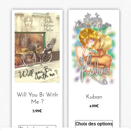
Will You Bi With
Kuban
Me ?
4.99
€
5.99
€
Choix des options
Choix des options