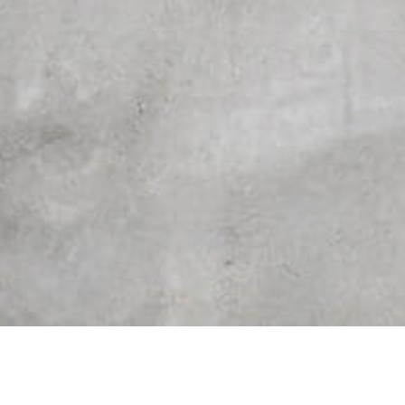
Home
Qui suis-je
Mes Univers
Me S