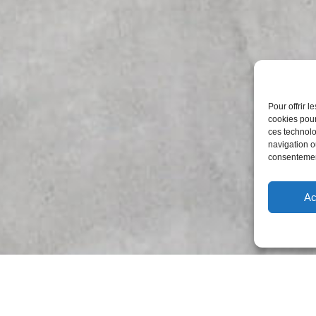
Pour offrir 
cookies pour
ces technolo
navigation ou
consentement
Ac
outenir
Contact
Commissions
Boutique