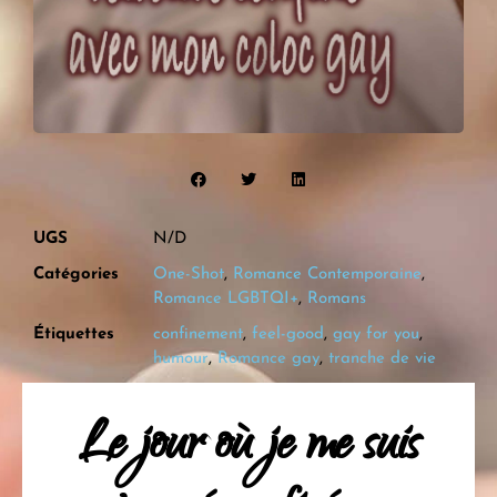
UGS
N/D
Catégories
One-Shot
,
Romance Contemporaine
,
Romance LGBTQI+
,
Romans
Étiquettes
confinement
,
feel-good
,
gay for you
,
humour
,
Romance gay
,
tranche de vie
Le jour où je me suis