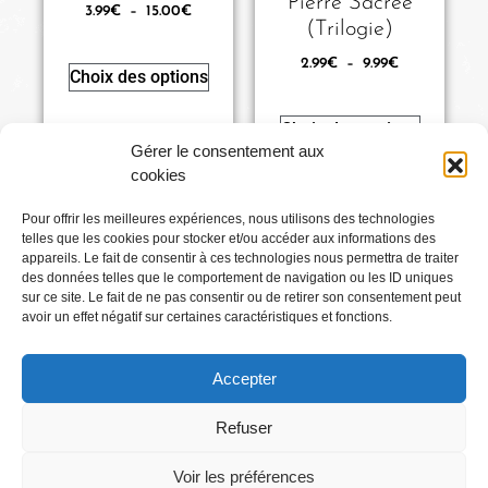
Pierre Sacrée
3.99
€
–
15.00
€
(Trilogie)
2.99
€
–
9.99
€
Choix des options
Choix des options
Gérer le consentement aux
cookies
Pour offrir les meilleures expériences, nous utilisons des technologies
telles que les cookies pour stocker et/ou accéder aux informations des
Conditions générales
appareils. Le fait de consentir à ces technologies nous permettra de traiter
des données telles que le comportement de navigation ou les ID uniques
sur ce site. Le fait de ne pas consentir ou de retirer son consentement peut
Mentions légales
avoir un effet négatif sur certaines caractéristiques et fonctions.
Accepter
Où Me Trouver ?
Refuser
Voir les préférences