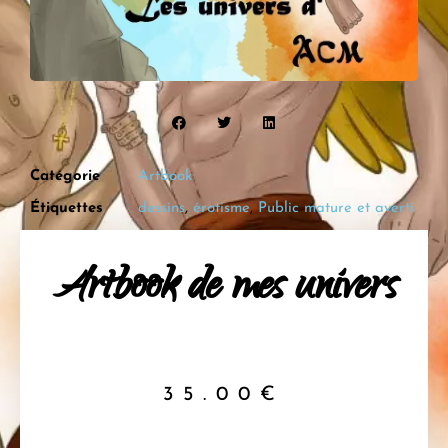
Catégorie
Artbook
Étiquettes
dessins
,
érotisme
,
Public mature et averti
Artbook de mes univers
35.00
€