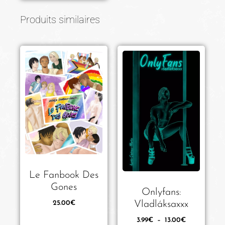
Produits similaires
Le Fanbook Des
Gones
Onlyfans:
Vladláksaxxx
25.00
€
3.99
€
–
13.00
€