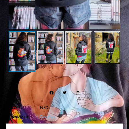
UGS
N/D
Catégorie
Goodies