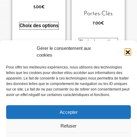
5.00
€
Portes-Clés
7.00
€
Choix des options
Choix des options
Gérer le consentement aux
cookies
Pour offrir les meilleures expériences, nous utilisons des technologies
telles que les cookies pour stocker et/ou accéder aux informations des
Conditions générales
appareils. Le fait de consentir à ces technologies nous permettra de traiter
des données telles que le comportement de navigation ou les ID uniques
sur ce site. Le fait de ne pas consentir ou de retirer son consentement peut
Mentions légales
avoir un effet négatif sur certaines caractéristiques et fonctions.
Accepter
Où Me Trouver ?
Refuser