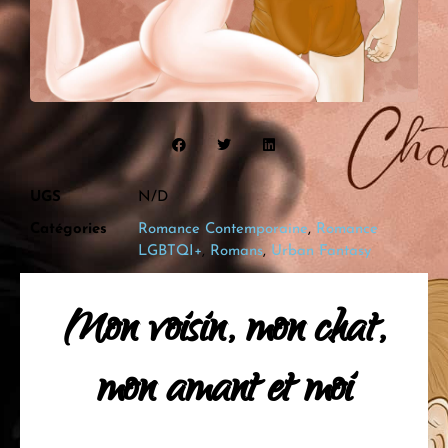
UGS
N/D
Catégories
Romance Contemporaine
,
Romance
LGBTQI+
,
Romans
,
Urban Fantasy
Mon voisin, mon chat,
mon amant et moi