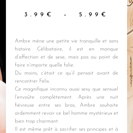
3.99
€
–
5.99
€
Ambre mène une petite vie tranquille et sans
histoire. Célibataire, il est en manque
d’affection et de sexe, mais pas au point de
faire n’importe quelle folie.
Du moins, c’était ce qu’il pensait avant de
rencontrer Felix.
Ce magnifique inconnu aussi sexy que sensuel
l’envoûte complètement. Après une nuit
fiévreuse entre ses bras, Ambre souhaite
ardemment revoir ce bel homme mystérieux et
bien trop charmant.
Il est même prêt à sacrifier ses principes et à