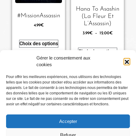
Hana To Asashin
#MissionAssassin
(La Fleur Et
L’Assassin)
4.99
€
3.99
€
–
12.00
€
Choix des options
Choix des options
Gérer le consentement aux
cookies
Pour offrir les meilleures expériences, nous utilisons des technologies
telles que les cookies pour stocker et/ou accéder aux informations des
Conditions générales
appareils. Le fait de consentir à ces technologies nous permettra de traiter
des données telles que le comportement de navigation ou les ID uniques
sur ce site. Le fait de ne pas consentir ou de retirer son consentement peut
Mentions légales
avoir un effet négatif sur certaines caractéristiques et fonctions.
Accepter
Où Me Trouver ?
Refuser