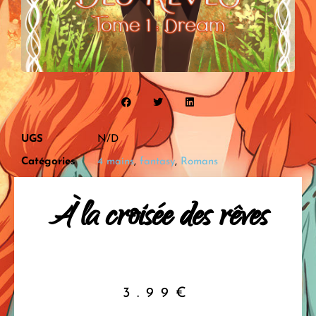
UGS
N/D
Catégories
4 mains
,
fantasy
,
Romans
À la croisée des rêves
3.99
€