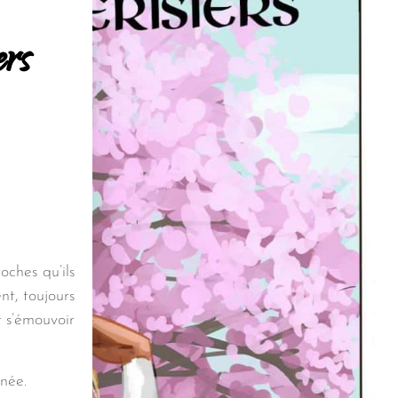
ers
oches qu’ils
t, toujours
et s’émouvoir
née.