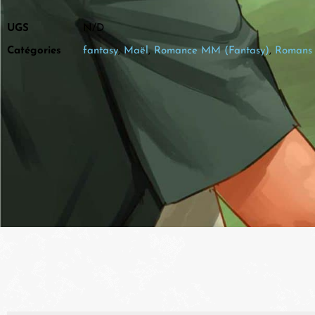
UGS
N/D
Catégories
fantasy
,
Maël
,
Romance MM (Fantasy)
,
Romans