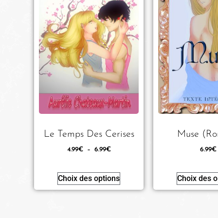
Le Temps Des Cerises
Muse (R
4.99
€
–
6.99
€
6.99
€
Choix des options
Choix des o