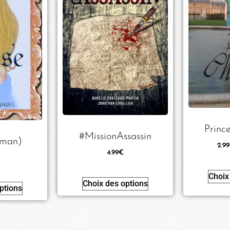
Princ
#MissionAssassin
oman)
2.99
4.99
€
Choix
Choix des options
ptions