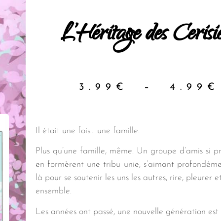
L’Héritage des Cerisi
3.99
€
–
4.99
€
Il était une fois… une famille.
Plus qu’une famille, même. Un groupe d’amis si pr
en formèrent une tribu unie, s’aimant profondémen
là pour se soutenir les uns les autres, rire, pleurer 
ensemble.
Les années ont passé, une nouvelle génération est 