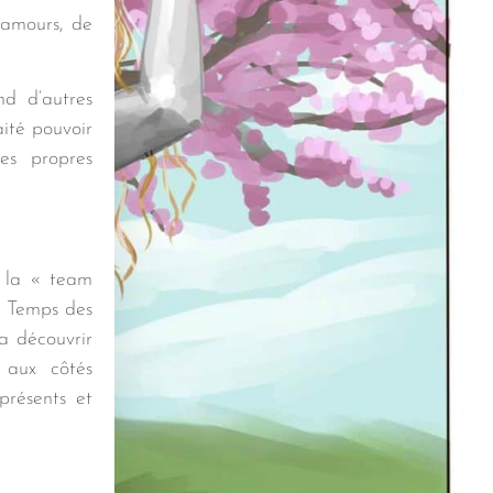
 amours, de
nd d’autres
aité pouvoir
es propres
e la « team
e Temps des
a découvrir
, aux côtés
présents et