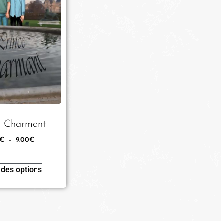
e Charmant
€
–
9.00
€
 des options