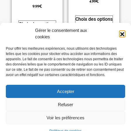
4.99
€
9.99
€
Choix des options
Choix des options
Gérer le consentement aux
cookies
Pour offrir les meilleures expériences, nous utilisons des technologies
telles que les cookies pour stocker et/ou accéder aux informations des
Conditions générales
appareils. Le fait de consentir à ces technologies nous permettra de traiter
des données telles que le comportement de navigation ou les ID uniques
sur ce site. Le fait de ne pas consentir ou de retirer son consentement peut
Mentions légales
avoir un effet négatif sur certaines caractéristiques et fonctions.
Accepter
Où Me Trouver ?
Refuser
Voir les préférences
Abonnez-vous