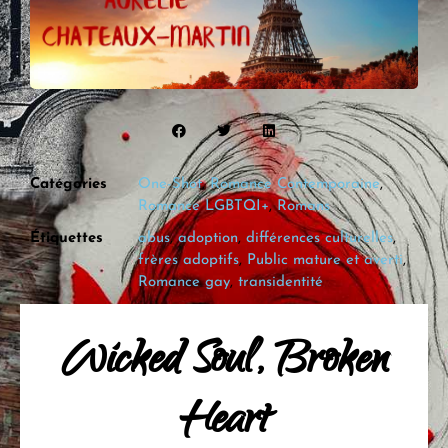
Catégories
One-Shot
,
Romance Contemporaine
,
Romance LGBTQI+
,
Romans
Étiquettes
abus
,
adoption
,
différences culturelles
,
frères adoptifs
,
Public mature et averti
,
Romance gay
,
transidentité
Wicked Soul, Broken
Heart