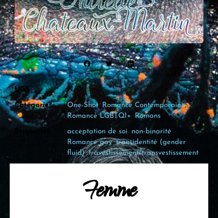
UGS
N/D
Catégories
One-Shot
,
Romance Contemporaine
,
Romance LGBTQI+
,
Romans
Étiquettes
acceptation de soi
,
non-binarité
,
Romance gay
,
transidentité (gender
fluid)
,
travestissement/transvestissement
Femme