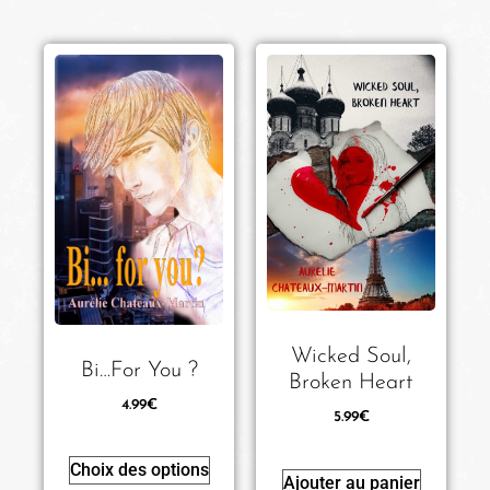
Wicked Soul,
Bi…for You ?
Broken Heart
4.99
€
5.99
€
Choix des options
Ajouter au panier