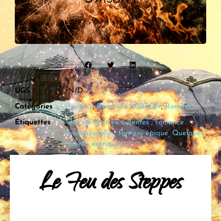
UGS
N/D
Catégories
fantasy
,
Romance LGBTQI+
,
Romans
Étiquettes
des scènes très violentes ; romance
homosexuelle ; fantasy épique
,
Quelques
scènes érotiques
Le Feu des Steppes