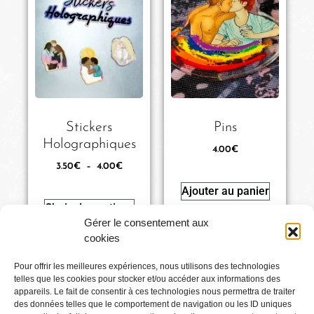
Stickers
Pins
Holographiques
4.00
€
3.50
€
–
4.00
€
Ajouter au panier
Choix des options
Gérer le consentement aux
cookies
Pour offrir les meilleures expériences, nous utilisons des technologies
telles que les cookies pour stocker et/ou accéder aux informations des
Conditions générales
appareils. Le fait de consentir à ces technologies nous permettra de traiter
des données telles que le comportement de navigation ou les ID uniques