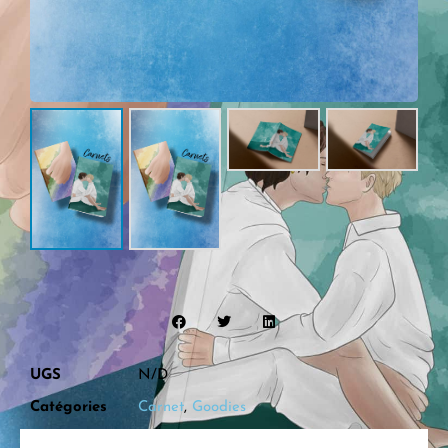
UGS
N/D
Catégories
Carnet
,
Goodies