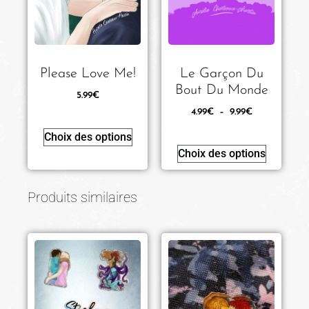
Please Love Me!
Le Garçon Du
Bout Du Monde
5.99
€
4.99
€
–
9.99
€
Choix des options
Choix des options
Produits similaires