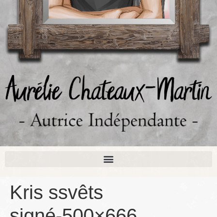
Kris ssvêts
signé-500×666