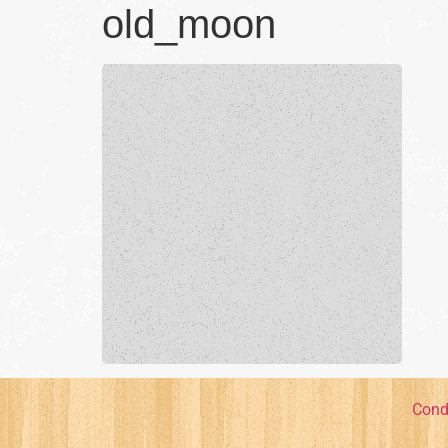
old_moon
Cond