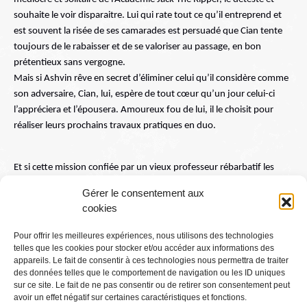
souhaite le voir disparaitre. Lui qui rate tout ce qu’il entreprend et 
est souvent la risée de ses camarades est persuadé que Cian tente 
toujours de le rabaisser et de se valoriser au passage, en bon 
prétentieux sans vergogne.
Mais si Ashvin rêve en secret d’éliminer celui qu’il considère comme 
son adversaire, Cian, lui, espère de tout cœur qu’un jour celui-ci 
l’appréciera et l’épousera. Amoureux fou de lui, il le choisit pour 
réaliser leurs prochains travaux pratiques en duo. 
Et si cette mission confiée par un vieux professeur rébarbatif les 
menait à découvrir un véritable complot au sein de la Guilde? Et si la 
Gérer le consentement aux
situation venait à les dépasser tant et tant qu’elle les forçait malgré 
cookies
eux à se rapprocher?
Pour offrir les meilleures expériences, nous utilisons des technologies
telles que les cookies pour stocker et/ou accéder aux informations des
Conditions générales
appareils. Le fait de consentir à ces technologies nous permettra de traiter
des données telles que le comportement de navigation ou les ID uniques
sur ce site. Le fait de ne pas consentir ou de retirer son consentement peut
Mentions légales
avoir un effet négatif sur certaines caractéristiques et fonctions.