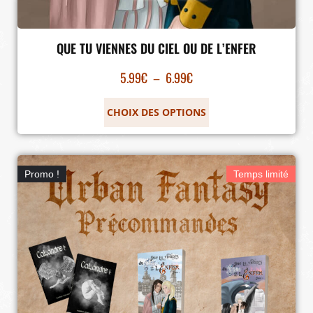
QUE TU VIENNES DU CIEL OU DE L’ENFER
5.99
€
–
6.99
€
CHOIX DES OPTIONS
Promo !
Temps limité