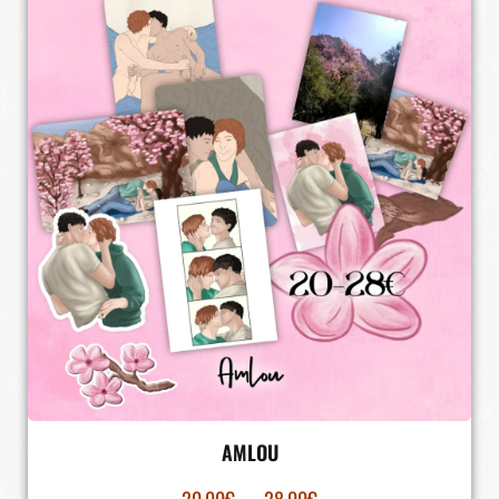
AMLOU
20.00
€
–
28.00
€