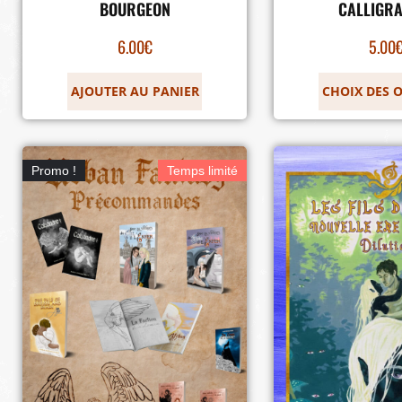
BOURGEON
CALLIGRA
6.00
€
5.00
AJOUTER AU PANIER
CHOIX DES 
Promo !
Temps limité