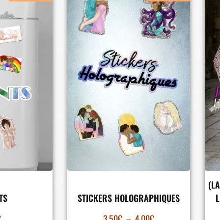
(L
TS
STICKERS HOLOGRAPHIQUES
L
€
3.50
€
–
4.00
€