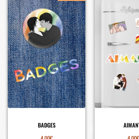
BADGES
AIMAN
4.00
€
4.00