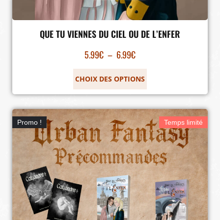
QUE TU VIENNES DU CIEL OU DE L’ENFER
5.99
€
–
6.99
€
CHOIX DES OPTIONS
Promo !
Temps limité