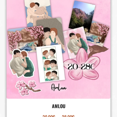
AMLOU
20.00
€
–
28.00
€