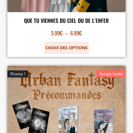
QUE TU VIENNES DU CIEL OU DE L’ENFER
5.99
€
–
6.99
€
CHOIX DES OPTIONS
Promo !
Temps limité