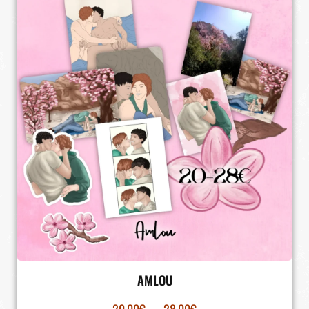
AMLOU
20.00
€
–
28.00
€