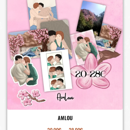
AMLOU
20.00
€
–
28.00
€