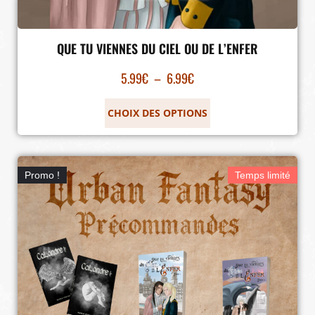
QUE TU VIENNES DU CIEL OU DE L’ENFER
5.99
€
–
6.99
€
CHOIX DES OPTIONS
Promo !
Temps limité